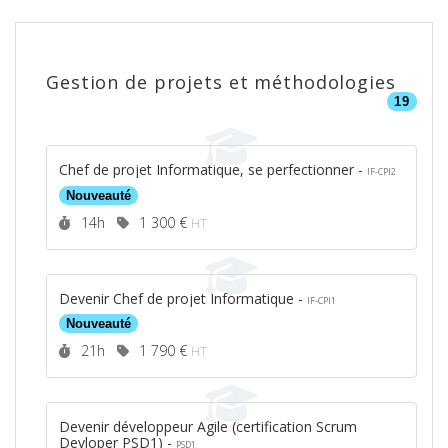
Gestion de projets et méthodologies
19
Chef de projet Informatique, se perfectionner -
IF-CPI2
Nouveauté
Durée :
Prix :
14h
1 300 €
HT
Devenir Chef de projet Informatique -
IF-CPI1
Nouveauté
Durée :
Prix :
21h
1 790 €
HT
Devenir développeur Agile (certification Scrum
Devloper PSD1) -
PSD1