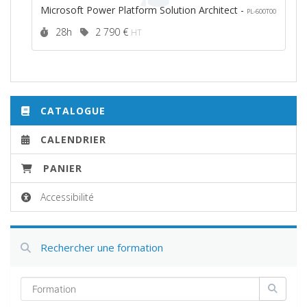
Microsoft Power Platform Solution Architect -
PL-600T00
Durée :
Prix :
28h
2 790 €
HT
CATALOGUE
CALENDRIER
PANIER
Accessibilité
Rechercher une formation