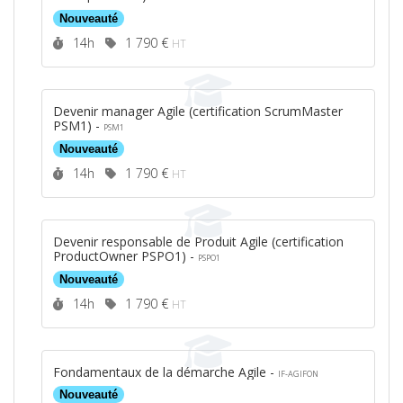
Nouveauté
Durée :
Prix :
14h
1 790 €
HT
Devenir manager Agile (certification ScrumMaster
PSM1) -
PSM1
Nouveauté
Durée :
Prix :
14h
1 790 €
HT
Devenir responsable de Produit Agile (certification
ProductOwner PSPO1) -
PSPO1
Nouveauté
Durée :
Prix :
14h
1 790 €
HT
Fondamentaux de la démarche Agile -
IF-AGIFON
Nouveauté