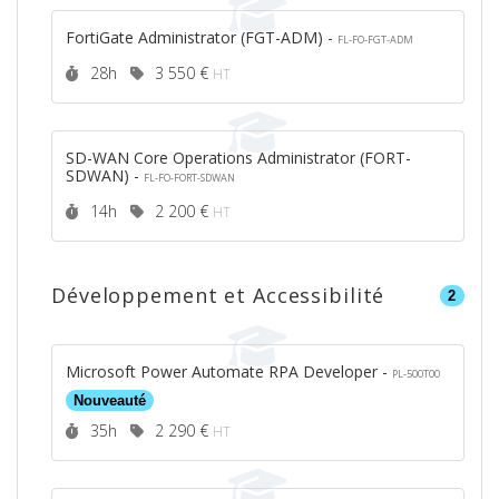
FortiGate Administrator (FGT-ADM) -
FL-FO-FGT-ADM
Durée :
Prix :
28h
3 550 €
HT
SD-WAN Core Operations Administrator (FORT-
SDWAN) -
FL-FO-FORT-SDWAN
Durée :
Prix :
14h
2 200 €
HT
Développement et Accessibilité
2
Microsoft Power Automate RPA Developer -
PL-500T00
Nouveauté
Durée :
Prix :
35h
2 290 €
HT