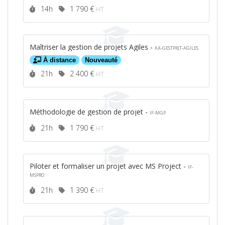
Durée :
Prix :
14h
1 790 €
HT
Maîtriser la gestion de projets Agiles -
KA-GESTPRJT-AGILES
À distance
Nouveauté
Durée :
Prix :
21h
2 400 €
HT
Méthodologie de gestion de projet -
IF-MGP
Durée :
Prix :
21h
1 790 €
HT
Piloter et formaliser un projet avec MS Project -
IF-
MSPRO
Durée :
Prix :
21h
1 390 €
HT