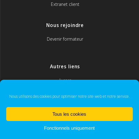
Extranet client
Nous rejoindre
Devenir formateur
Autres liens
Aurera
MyCoach365
Nous utilisons des cookies pour optimiser notre site web et notre service.
Tous les cookies
IFORM
Fonctionnels uniquement
© 2026 IFORM. Développement et conception graphique.