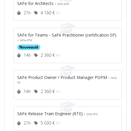
SAFe for Architects -
SAFe-4AR
Durée :
Prix :
21h
4 160 €
HT
SAFe for Teams - SaFe Practitioner (certification SP)
-
SAFe-4TM
Nouveauté
Durée :
Prix :
14h
2 360 €
HT
SAFe Product Owner / Product Manager POPM -
SAFe-
PO
Durée :
Prix :
14h
2 360 €
HT
SAFe Release Train Engineer (RTE) -
SAFe-RTE
Durée :
Prix :
21h
5 030 €
HT