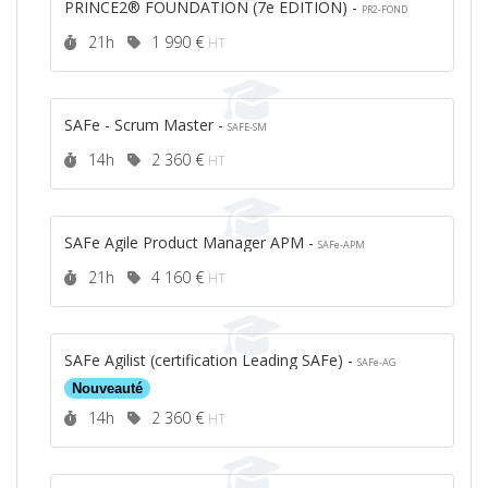
PRINCE2® FOUNDATION (7e EDITION) -
PR2-FOND
Durée :
Prix :
21h
1 990 €
HT
SAFe - Scrum Master -
SAFE-SM
Durée :
Prix :
14h
2 360 €
HT
SAFe Agile Product Manager APM -
SAFe-APM
Durée :
Prix :
21h
4 160 €
HT
SAFe Agilist (certification Leading SAFe) -
SAFe-AG
Nouveauté
Durée :
Prix :
14h
2 360 €
HT