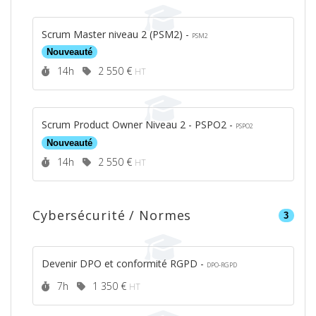
Scrum Master niveau 2 (PSM2) -
PSM2
Nouveauté
Durée :
Prix :
14h
2 550 €
HT
Scrum Product Owner Niveau 2 - PSPO2 -
PSPO2
Nouveauté
Durée :
Prix :
14h
2 550 €
HT
Cybersécurité / Normes
3
Devenir DPO et conformité RGPD -
DPO-RGPD
Durée :
Prix :
7h
1 350 €
HT