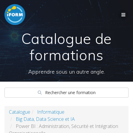
Skip
to
content
Catalogue de
formations
Apprendre sous un autre angle.
Rechercher une formation
Catalogue
Informatique
Big Data, Data Science et IA
Power BI : Administration, Sécurité et Intégration