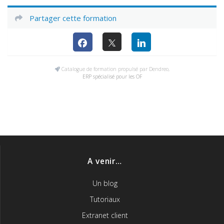
Partager cette formation
Catalogue de formation propulsé par Dendreo,
ERP spécialisé pour les OF
A venir…
Un blog
Tutoriaux
Extranet client