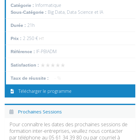
Informatique
Catégorie :
Big Data, Data Science et IA
Sous-Catégorie :
21h
Durée :
2 250 €
Prix :
HT
IF-PBIADM
Référence :
★★★★★
★★★★★
Satisfaction :
- %
Taux de réussite :
Télécharger le programme
Prochaines Sessions
Pour connaître les dates des prochaines sessions de
formation inter-entreprises, veuillez nous contacter
par téléphone au 05 61 34 39 80 ou par courriel à