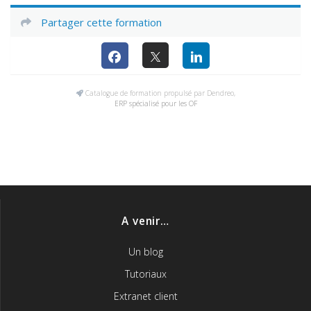
Partager cette formation
Catalogue de formation propulsé par Dendreo,
ERP spécialisé pour les OF
A venir…
Un blog
Tutoriaux
Extranet client