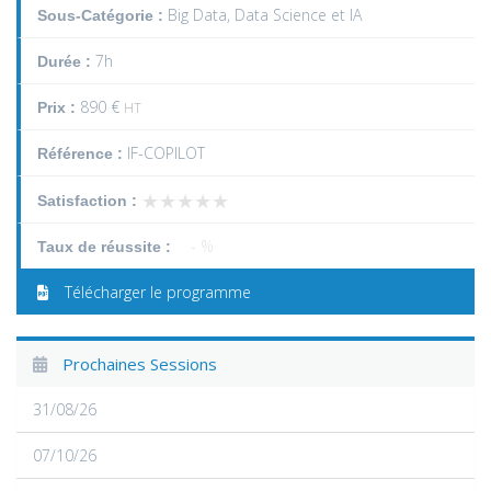
Big Data, Data Science et IA
Sous-Catégorie :
7h
Durée :
890 €
Prix :
HT
IF-COPILOT
Référence :
★★★★★
★★★★★
Satisfaction :
- %
Taux de réussite :
Télécharger le programme
Prochaines Sessions
31/08/26
07/10/26