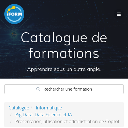
Skip
to
content
Catalogue de
formations
Apprendre sous un autre angle.
Rechercher une formation
Catalogue
Informatique
Big Data, Data Science et IA
Présentation, utilisation et administration de Copilot