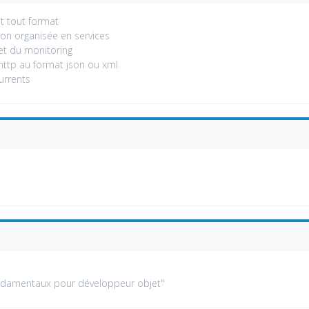
et tout format
on organisée en services
 et du monitoring
http au format json ou xml
urrents
ndamentaux pour développeur objet"