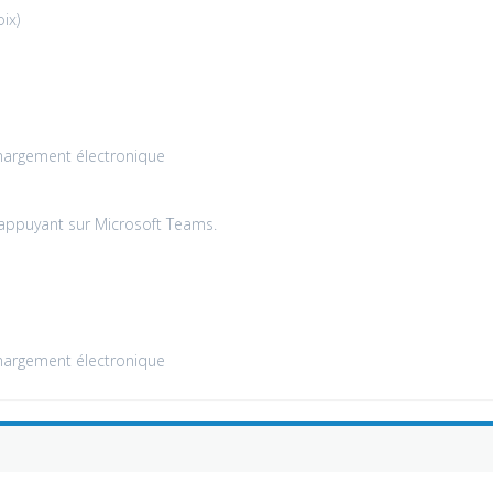
ix)
margement électronique
'appuyant sur Microsoft Teams.
margement électronique