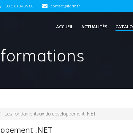
+33 5 61 34 39 80
contact@iform.fr
ACCUEIL
ACTUALITÉS
CATALO
 formations
Les fondamentaux du développement .NET
oppement .NET