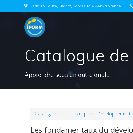
Skip
Paris, Toulouse, Biarritz, Bordeaux, Aix-en-Provence
to
content
Catalogue de
Apprendre sous un autre angle.
Catalogue
Informatique
Développement
Les fondamentaux du dével