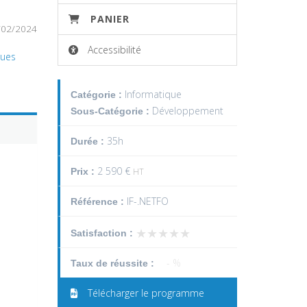
PANIER
/02/2024
Accessibilité
ques
Informatique
Catégorie :
Développement
Sous-Catégorie :
35h
Durée :
2 590 €
Prix :
HT
IF-.NETFO
Référence :
★★★★★
★★★★★
Satisfaction :
- %
Taux de réussite :
Télécharger le programme