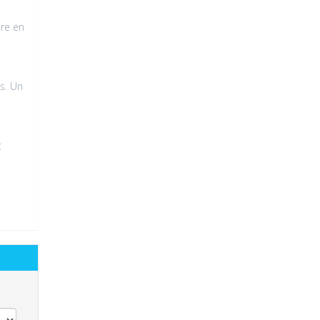
ire en
s. Un
t