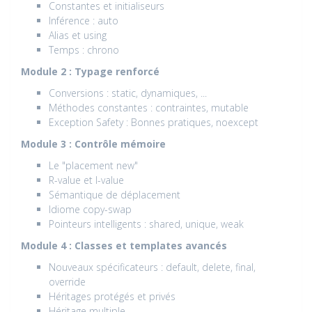
Constantes et initialiseurs
Inférence : auto
Alias et using
Temps : chrono
Module 2 : Typage renforcé
Conversions : static, dynamiques, ...
Méthodes constantes : contraintes, mutable
Exception Safety : Bonnes pratiques, noexcept
Module 3 : Contrôle mémoire
Le "placement new"
R-value et l-value
Sémantique de déplacement
Idiome copy-swap
Pointeurs intelligents : shared, unique, weak
Module 4 : Classes et templates avancés
Nouveaux spécificateurs : default, delete, final,
override
Héritages protégés et privés
Héritage multiple