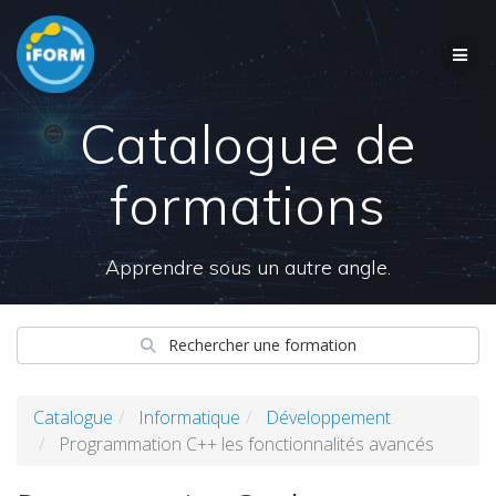
Skip
to
content
Catalogue de
formations
Apprendre sous un autre angle.
Rechercher une formation
Catalogue
Informatique
Développement
Programmation C++ les fonctionnalités avancés