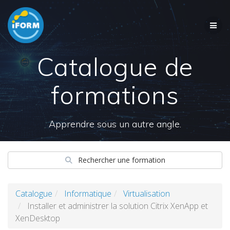
Skip
to
content
Catalogue de
formations
Apprendre sous un autre angle.
Rechercher une formation
Catalogue
Informatique
Virtualisation
Installer et administrer la solution Citrix XenApp et
XenDesktop