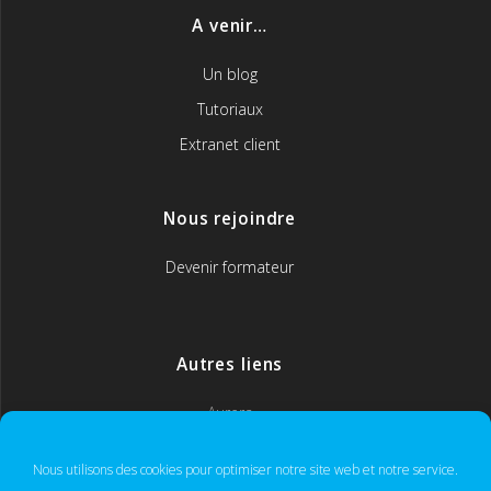
A venir…
Un blog
Tutoriaux
Extranet client
Nous rejoindre
Devenir formateur
Autres liens
Aurera
MyCoach365
Nous utilisons des cookies pour optimiser notre site web et notre service.