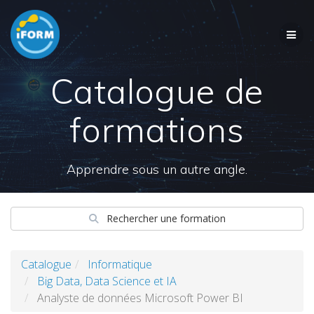
Skip
to
content
Catalogue de
formations
Apprendre sous un autre angle.
Rechercher une formation
Catalogue
Informatique
Big Data, Data Science et IA
Analyste de données Microsoft Power BI