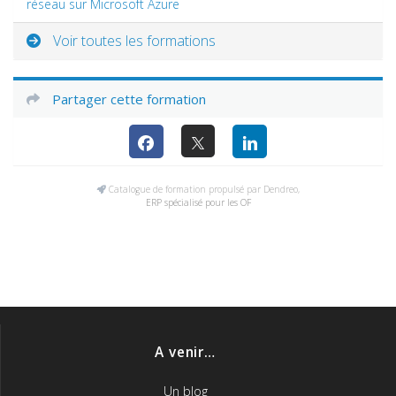
réseau sur Microsoft Azure
Voir toutes les formations
Partager cette formation
Catalogue de formation propulsé par Dendreo,
ERP spécialisé pour les OF
A venir…
Un blog