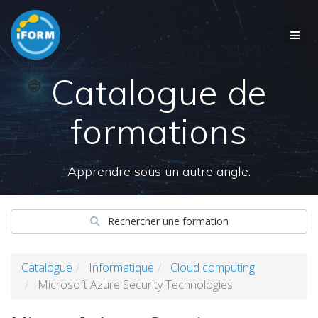
Skip
to
content
Catalogue de
formations
Apprendre sous un autre angle.
Rechercher une formation
Catalogue
Informatique
Cloud computing
Microsoft Azure Security Technologies