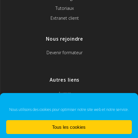
Tutoriaux
Extranet client
Nous rejoindre
Devenir formateur
Autres liens
Aurera
MyCoach365
Nous utilisons des cookies pour optimiser notre site web et notre service.
Tous les cookies
IFORM