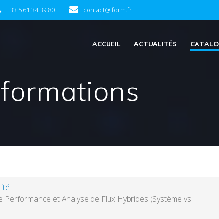
+33 5 61 34 39 80
contact@iform.fr
ACCUEIL
ACTUALITÉS
CATALO
 formations
ité
e Performance et Analyse de Flux Hybrides (Système vs