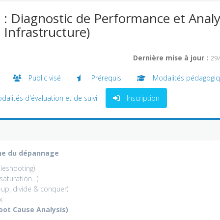
: Diagnostic de Performance et Anal
 Infrastructure)
Dernière mise à jour :
29
Public visé
Prérequis
Modalités pédagogi
alités d'évaluation et de suivi
Inscription
rne du dépannage
leshooting)
 saturation…)
up, divide & conquer)
x
oot Cause Analysis)