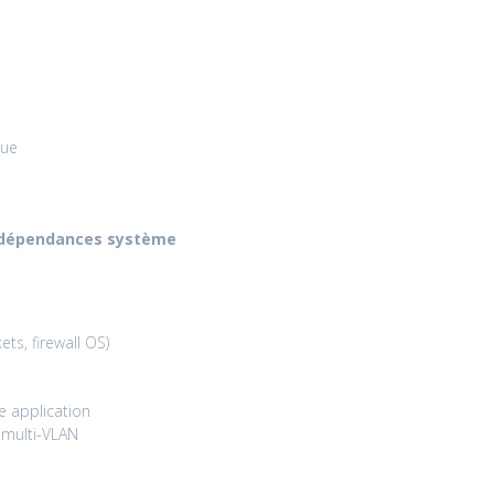
que
& dépendances système
s, firewall OS)
 application
 multi-VLAN