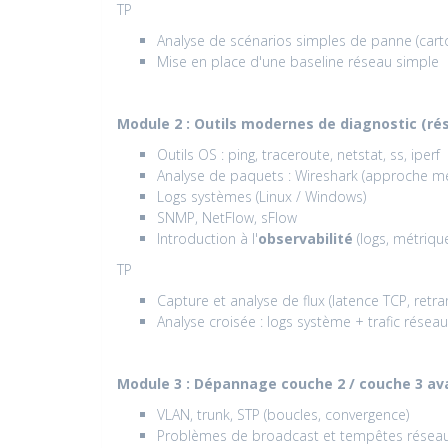
TP
Analyse de scénarios simples de panne (car
Mise en place d'une baseline réseau simple
Module 2 : Outils modernes de diagnostic (r
Outils OS : ping, traceroute, netstat, ss, iperf
Analyse de paquets : Wireshark (approche m
Logs systèmes (Linux / Windows)
SNMP, NetFlow, sFlow
Introduction à l'
observabilité
(logs, métrique
TP
Capture et analyse de flux (latence TCP, retr
Analyse croisée : logs système + trafic réseau
Module 3 : Dépannage couche 2 / couche 3 a
VLAN, trunk, STP (boucles, convergence)
Problèmes de broadcast et tempêtes résea