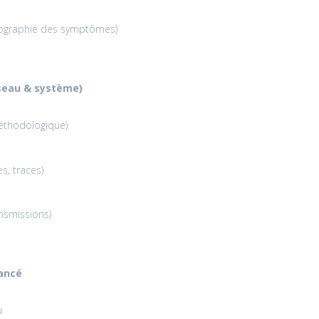
tographie des symptômes)
éseau & système)
éthodologique)
s, traces)
ansmissions)
vancé
u