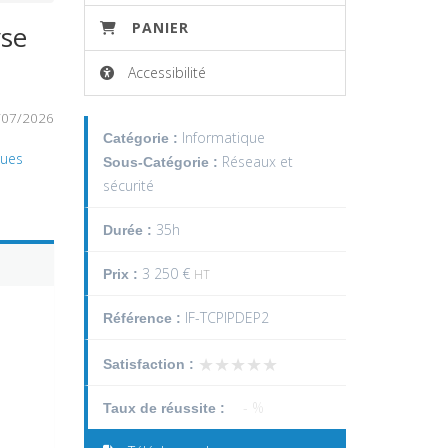
PANIER
yse
Accessibilité
/07/2026
Informatique
Catégorie :
ques
Réseaux et
Sous-Catégorie :
sécurité
35h
Durée :
3 250 €
Prix :
HT
IF-TCPIPDEP2
Référence :
★★★★★
★★★★★
Satisfaction :
- %
Taux de réussite :