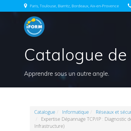
Skip
Paris, Toulouse, Biarritz, Bordeaux, Aix-en-Provence
to
content
Catalogue de
Apprendre sous un autre angle.
Catalogue
Informatique
Réseaux et sécur
Expertise Dépannage TCP/IP : Diagnostic d
Infrastructure)