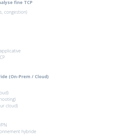
alyse fine TCP
s, congestion)
applicative
TCP
ide (On-Prem / Cloud)
loud)
hooting)
eur cloud)
 VPN
ronnement hybride