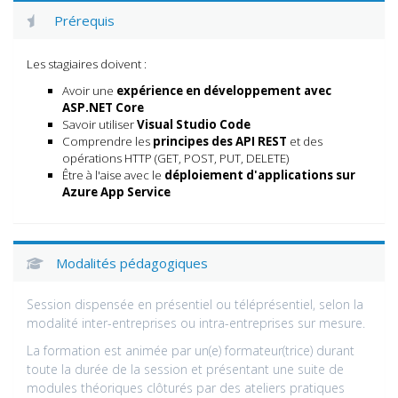
Prérequis
Les stagiaires doivent :
Avoir une
expérience en développement avec
ASP.NET Core
Savoir utiliser
Visual Studio Code
Comprendre les
principes des API REST
et des
opérations HTTP (GET, POST, PUT, DELETE)
Être à l'aise avec le
déploiement d'applications sur
Azure App Service
Modalités pédagogiques
Session dispensée en présentiel ou téléprésentiel, selon la
modalité inter-entreprises ou intra-entreprises sur mesure.
La formation est animée par un(e) formateur(trice) durant
toute la durée de la session et présentant une suite de
modules théoriques clôturés par des ateliers pratiques