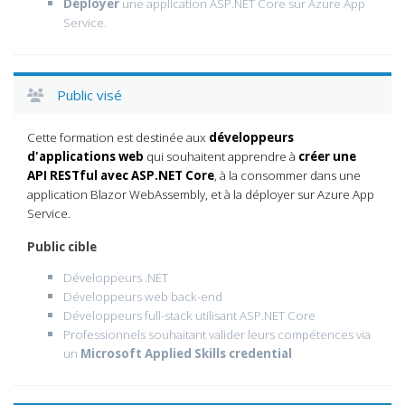
Déployer
une application ASP.NET Core sur Azure App
Service.
Public visé
Cette formation est destinée aux
développeurs
d'applications web
qui souhaitent apprendre à
créer une
API RESTful avec ASP.NET Core
, à la consommer dans une
application Blazor WebAssembly, et à la déployer sur Azure App
Service.
Public cible
Développeurs .NET
Développeurs web back-end
Développeurs full-stack utilisant ASP.NET Core
Professionnels souhaitant valider leurs compétences via
un
Microsoft Applied Skills credential