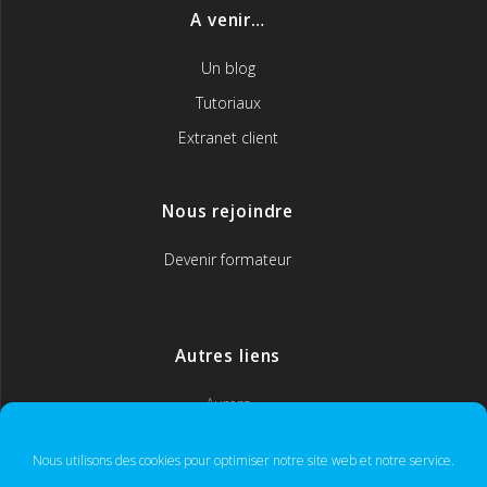
A venir…
Un blog
Tutoriaux
Extranet client
Nous rejoindre
Devenir formateur
Autres liens
Aurera
MyCoach365
Nous utilisons des cookies pour optimiser notre site web et notre service.