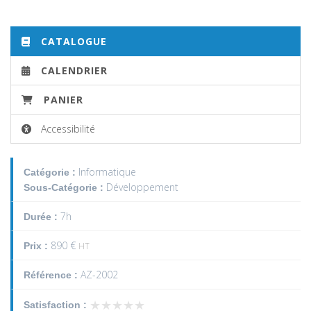
CATALOGUE
CALENDRIER
PANIER
Accessibilité
Informatique
Catégorie :
Développement
Sous-Catégorie :
7h
Durée :
890 €
Prix :
HT
AZ-2002
Référence :
★★★★★
★★★★★
Satisfaction :