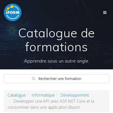
Skip
to
content
Catalogue de
formations
Apprendre sous un autre angle.
Rechercher une formation
Catalogue
Informatique
Développement
Développer une API avec ASP.NET Core et la
consommer dans une application Blazor