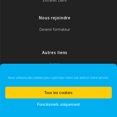
Extranet client
Nous rejoindre
Devenir formateur
Autres liens
Aurera
MyCoach365
Nous utilisons des cookies pour optimiser notre site web et notre service.
Tous les cookies
IFORM
Fonctionnels uniquement
© 2026 IFORM. Développement et conception graphique.