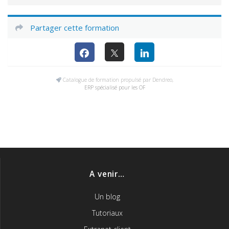
Partager cette formation
Catalogue de formation propulsé par Dendreo,
ERP spécialisé pour les OF
A venir…
Un blog
Tutoriaux