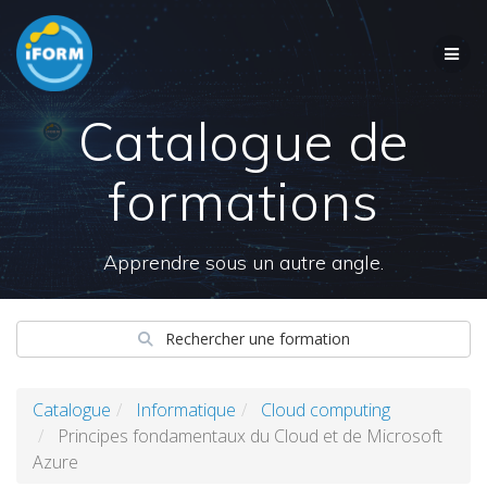
Skip
to
content
Catalogue de
formations
Apprendre sous un autre angle.
Rechercher une formation
Catalogue
Informatique
Cloud computing
Principes fondamentaux du Cloud et de Microsoft
Azure