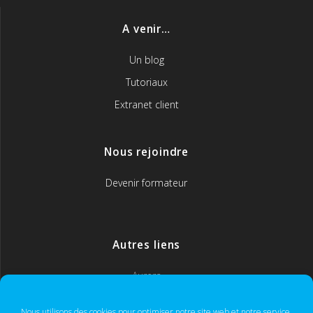
A venir…
Un blog
Tutoriaux
Extranet client
Nous rejoindre
Devenir formateur
Autres liens
Aurera
MyCoach365
Nous utilisons des cookies pour optimiser notre site web et notre service.