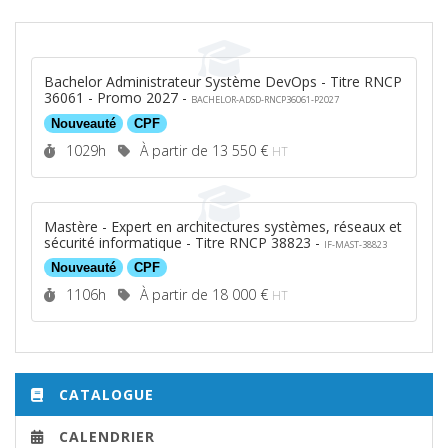
Bachelor Administrateur Système DevOps - Titre RNCP
36061 - Promo 2027 -
BACHELOR-ADSD-RNCP36061-P2027
Nouveauté
CPF
Durée :
Prix :
1029h
À partir de
13 550 €
HT
Mastère - Expert en architectures systèmes, réseaux et
sécurité informatique - Titre RNCP 38823 -
IF-MAST-38823
Nouveauté
CPF
Durée :
Prix :
1106h
À partir de
18 000 €
HT
CATALOGUE
CALENDRIER